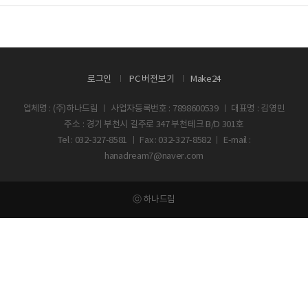
로그인
PC 버전보기
Make24
업체명 : (주)하나드림 ㅣ 사업자등록번호 : 7898600539 ㅣ 대표명 : 김영민
주소 : 경기 부천시 길주로 347 부천테크 B/D 301호
Tel : 032-327-8581 ㅣ Fax : 032-327-8582 ㅣ E-mail :
hanadream7@naver.com
ⓒ 하나드림