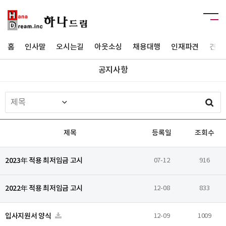
홈
인사말
오시는길
아웃소싱
채용대행
인재파견
견적
공지사항
제목
등록일
조회수
2023年 적용 최저임금 고시
07-12
916
2022年 적용 최저임금 고시
12-08
833
입사지원서 양식
12-09
1009